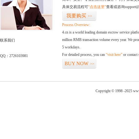
具体交易流程可
“点击这里”
查看或咨询support@
我要购买
>>
Process Overview:
4.cn is a world leading domain escrow service plat
million RMB transaction volume every year. We promi
联系我们
5 workdays.
For detailed process, you can
“visit here”
or contact
QQ：2726103981
BUY NOW
>>
Copyright © 1998 -2025 www